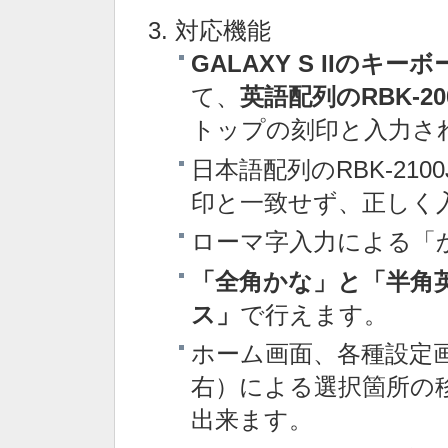
対応機能
GALAXY S IIのキ
て、
英語配列のRBK-2
トップの刻印と入力さ
日本語配列のRBK-21
印と一致せず、正しく
ローマ字入力による「
「全角かな」と「半角英数
ス」
で行えます。
ホーム画面、各種設定
右）による選択箇所の移
出来ます。