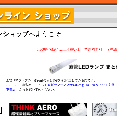
ンショップ
へようこそ
5,500円(税込)以上お買い上げで送料無料！（沖
直管LEDランプの一部商品のまとめ買いに限定しての販売です。
ここにない商品は、
リュウド直販ヤフー店
Amazon.co.jp: ReUdo
リュウド直営ショップ
市場店
からお買い求めください。