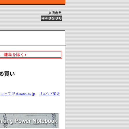
来店者数
縄、離島を除く）
 @ Amazon.co.jp
リュウド楽天