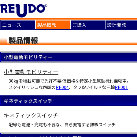
ニュース
製品情報
ご購入
設計開発
製品情報
小型電動モビリティー
小型電動モビリティー
30kgを積載可能で免許不要 低価格な特定小型原動機付自転車。
スタイリッシュな四輪の
RE004
、タフ&ワイルドな三輪
RE001
。
キネティックスイッチ
キネティックスイッチ
配線も電池・充電も不要な、自ら発電する無線スイッチ