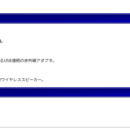
機。
きるUSB接続の赤外線アダプタ。
型ワイヤレススピーカー。